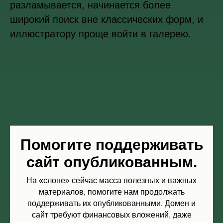
разламывается, начинается более
широкий поиск вне классических форм, и
иллюстратору проще войти в галерею.
Помогите поддерживать
сайт опубликованным.
На «слоне» сейчас масса полезных и важных
Ксения Копалова
материалов, помогите нам продолжать
Мне кажется, еще эта зажатость в рамках
поддерживать их опубликованными. Домен и
сайт требуют финансовых вложений, даже
медиума проявляется — тогда, когда она