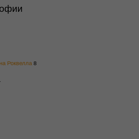
софии
на Роквелла
8
.