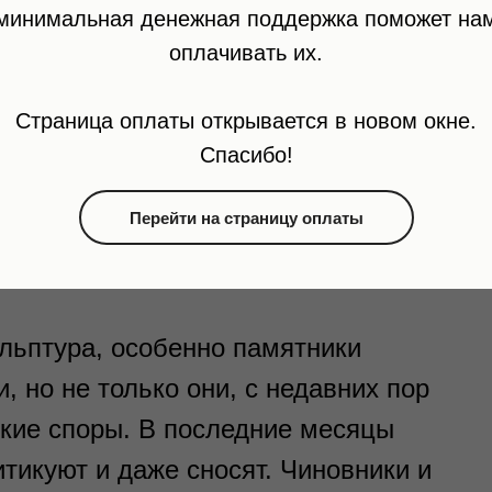
минимальная денежная поддержка поможет на
 как
процессы
. Через анализ процесса,
оплачивать их.
ы финансового обеспечения и множес
х интересов, иллюстрацию и уличную с
Страница оплаты открывается в новом окне.
Спасибо!
авить как формы общественной культур
ажных аспектов.
Перейти на страницу оплаты
ульптура, особенно памятники
 но не только они, с недавних пор
кие споры. В последние месяцы
тикуют и даже сносят. Чиновники и