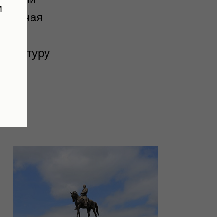
м
 включая
тво
кульптуру
ы со