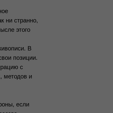
ное
к ни странно,
ысле этого
живописи. В
свои позиции.
трацию с
, методов и
роны, если