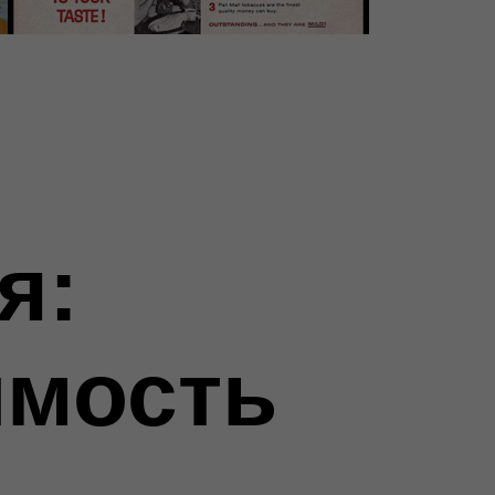
я:
имость