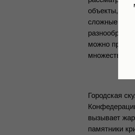
объекты, но и
сложные форм
разнообразны
можно предст
множеством в
Городская ск
Конфедерации,
вызывает жар
памятники кри