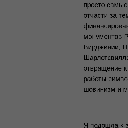
просто самые
отчасти за те
финансирован
монументов Р
Вирджинии, Н
Шарлотсвилле
отвращение к 
работы симв
шовинизм и м
Я подошла к 