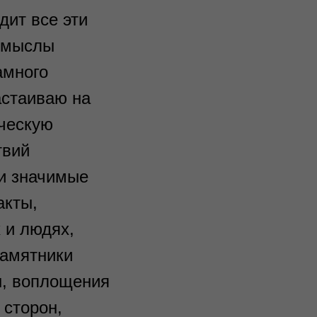
дит все эти
 смыслы
амного
астаиваю на
ическую
твий
 и значимые
акты,
 и людях,
памятники
ы, воплощения
 сторон,