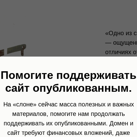
«Одно из 
— ощущени
отличиях о
городе каз
неяркое те
Помогите поддерживать
пригорода,
сайт опубликованным.
в центр, и
города, на
На «слоне» сейчас масса полезных и важных
туристичес
материалов, помогите нам продолжать
наследия. 
поддерживать их опубликованными. Домен и
которой ра
сайт требуют финансовых вложений, даже