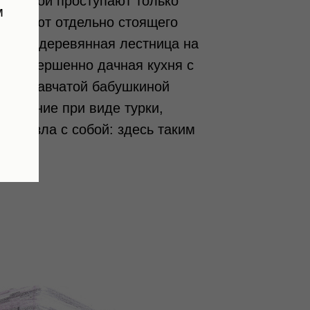
 которой проступают только
м
вок. Уют отдельно стоящего
пучая деревянная лестница на
ж, совершенно дачная кухня с
и кружавчатой бабушкиной
дивление при виде турки,
привезла с собой: здесь таким
ются»