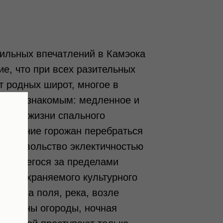
сильных впечатлений в Камэока
е, что при всех разительных
т родных широт, многое в
алось знакомым: медленное и
чение жизни спального
 желание горожан перебраться
х недовольство эклектичностью
ходящегося за пределами
кого охраняемого культурного
Тишина поля, река, возле
скиданы огороды, ночная