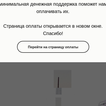
тишина, из
минимальная денежная поддержка поможет на
огни запра
оплачивать их.
дома, скри
второй эта
Страница оплаты открывается в новом окне.
бойлером 
Спасибо!
посудой. У
которую я 
Перейти на страницу оплаты
не пользу