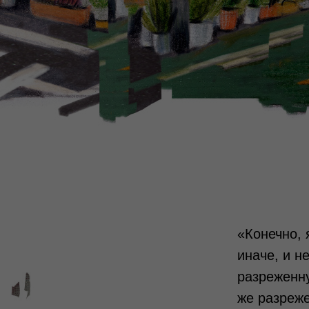
«Конечно, 
иначе, и н
разреженн
же разреж